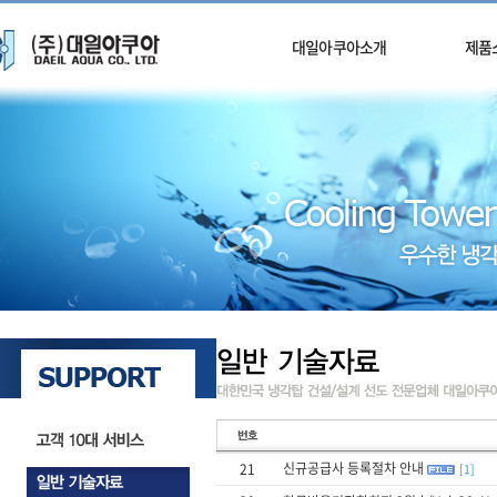
대일아쿠아소개
제품
신규공급사 등록절차 안내
21
[1]