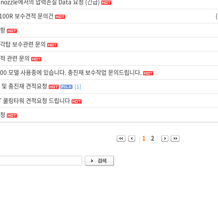
y nozzle에서의 압력손실 Data 요청 (긴급)
-100R 보수견적 문의건
항
각탑 보수관련 문의
적 관련 문의
-200 모델 사용중에 있습니다. 충진재 보수작업 문의드립니다.
 및 충진재 견적요청
[1]
RT 쿨링타워 견적요청 드립니다
청
1
2