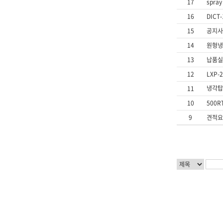
17
spra
16
DICT
15
공지사
14
원형냉
13
납품실
12
LXP
냉각탑
11
10
500
9
견적요